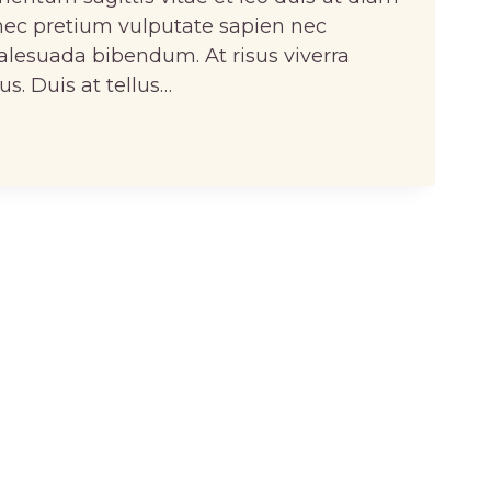
nec pretium vulputate sapien nec
alesuada bibendum. At risus viverra
lus. Duis at tellus…
NG
T