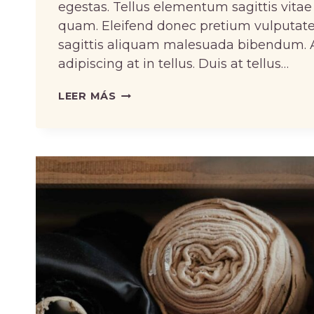
egestas. Tellus elementum sagittis vitae
quam. Eleifend donec pretium vulputate
sagittis aliquam malesuada bibendum. At
adipiscing at in tellus. Duis at tellus…
HOW
LEER MÁS
MUCH
FABRIC
DO
YOU
ACTUALLY
NEED