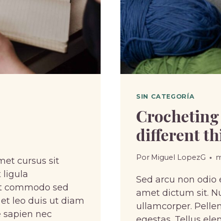
SIN CATEGORÍA
Crocheting 
different t
Por
Miguel LopezG
m
met cursus sit
 ligula
Sed arcu non odio e
pat commodo sed
amet dictum sit. Nu
 et leo duis ut diam
ullamcorper. Pell
 sapien nec
egestas. Tellus ele