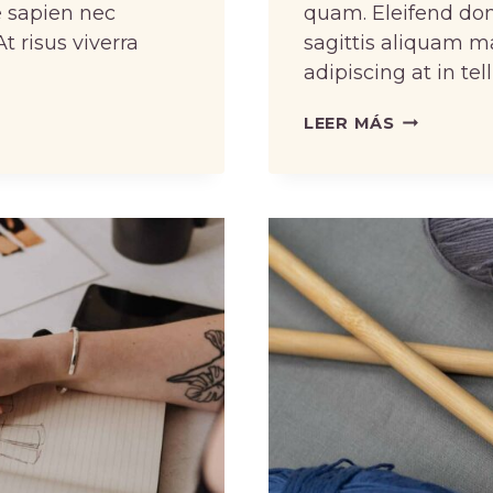
 sapien nec
quam. Eleifend do
 risus viverra
sagittis aliquam m
adipiscing at in tel
UPCYCLE
LEER MÁS
THE
CLOTHES
YOU
ALREADY
OWN