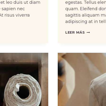
 et leo duis ut diam
egestas. Tellus ele
 sapien nec
quam. Eleifend do
 risus viverra
sagittis aliquam m
adipiscing at in tel
THE
LEER MÁS
DIFFEREN
TYPES
OF
THREAD
AND
WHY
IT
MATTERS