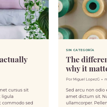
SIN CATEGORÍA
actually
The differe
why it matt
Por
Miguel LopezG
m
met cursus sit
Sed arcu non odio e
 ligula
amet dictum sit. Nu
pat commodo sed
ullamcorper. Pell