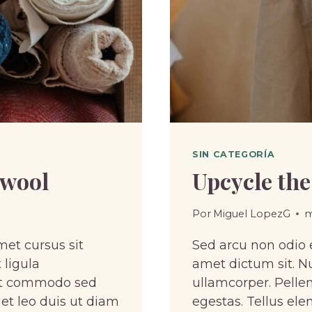
SIN CATEGORÍA
 wool
Upcycle the
Por
Miguel LopezG
m
met cursus sit
Sed arcu non odio e
 ligula
amet dictum sit. Nu
pat commodo sed
ullamcorper. Pell
 et leo duis ut diam
egestas. Tellus ele