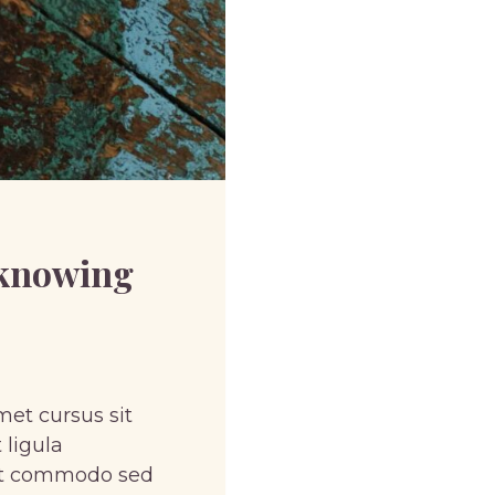
 knowing
met cursus sit
 ligula
pat commodo sed