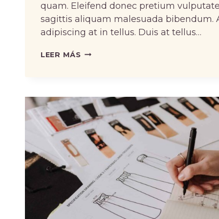
quam. Eleifend donec pretium vulputate
sagittis aliquam malesuada bibendum. At
adipiscing at in tellus. Duis at tellus…
HOW
LEER MÁS
TO
PROPERLY
CARE
FOR
WOOL