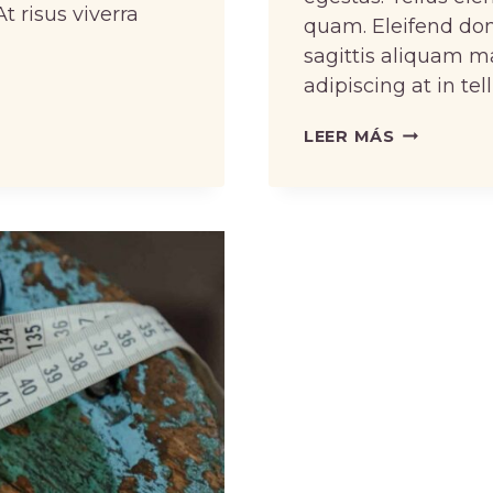
 risus viverra
quam. Eleifend do
sagittis aliquam m
adipiscing at in tel
CROCHETI
LEER MÁS
AND
KNITTING
ARE
TWO
DIFFEREN
THINGS