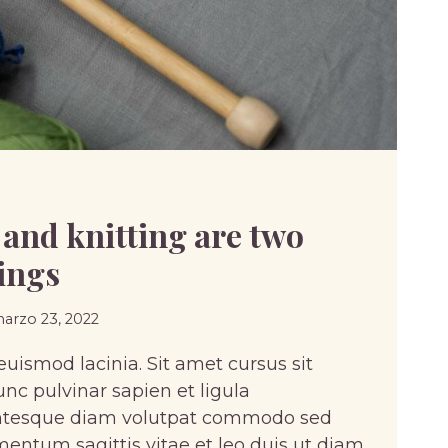
and knitting are two
hings
arzo 23, 2022
uismod lacinia. Sit amet cursus sit
nc pulvinar sapien et ligula
entesque diam volutpat commodo sed
mentum sagittis vitae et leo duis ut diam